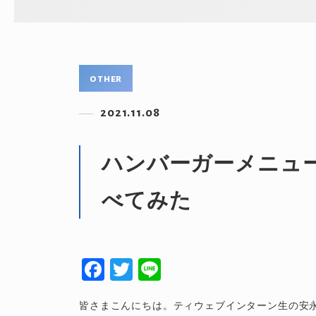
other
2021.11.08
ハンバーガーメニュ
べてみた
F
T
Li
a
wi
n
皆さまこんにちは。ティウェブインターン生の安永
c
tt
e