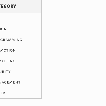
TEGORY
ign
ogramming
omotion
rketing
urity
nagement
her