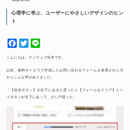
2025.07.07
心理学に学ぶ、ユーザーにやさしいデザインのヒン
ト
F
T
Li
a
wi
n
こんにちは、ティウェブ宮本です。
c
tt
e
e
er
以前、無料サービスで作成したお問い合わせフォームを使用された方
からこんな声がありました。
b
o
「【送信ボタン】が右下にあると思ったら【フォームをクリア】とい
o
うボタンが右下にあって、少し戸惑った」
k