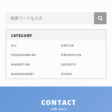
c
tt
e
e
er
b
o
o
CATEGORY
k
all
design
programming
promotion
marketing
security
management
other
CONTACT
お問い合わせ