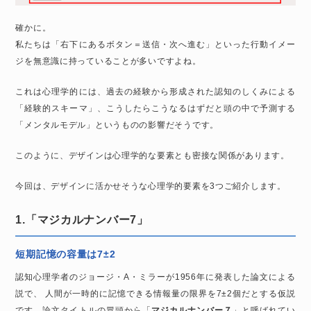
確かに。
私たちは「右下にあるボタン＝送信・次へ進む」といった行動イメー
ジを無意識に持っていることが多いですよね。
これは心理学的には、過去の経験から形成された認知のしくみによる
「経験的スキーマ」、こうしたらこうなるはずだと頭の中で予測する
「メンタルモデル」というものの影響だそうです。
このように、デザインは心理学的な要素とも密接な関係があります。
今回は、デザインに活かせそうな心理学的要素を3つご紹介します。
1.「マジカルナンバー7」
短期記憶の容量は7±2
認知心理学者のジョージ・A・ミラーが1956年に発表した論文による
説で、 人間が一時的に記憶できる情報量の限界を7±2個だとする仮説
です。論文タイトルの冒頭から「
マジカルナンバー７
」と呼ばれてい