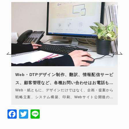
写
Web・DTPデザイン制作、翻訳、情報配信サービ
ス、顧客管理など、各種お問い合わせはお電話もし
き
Web・紙ともに、デザインだけではなく、企画・提案から
くは下記のフォームよりお気軽にご相談くださ
』
戦略立案、システム構築、印刷、Webサイト公開後の管
い。...
理・運用、メンテナンスまで、ご要望や課題に合わせて幅
広く対応しています。
F
T
Li
a
wi
n