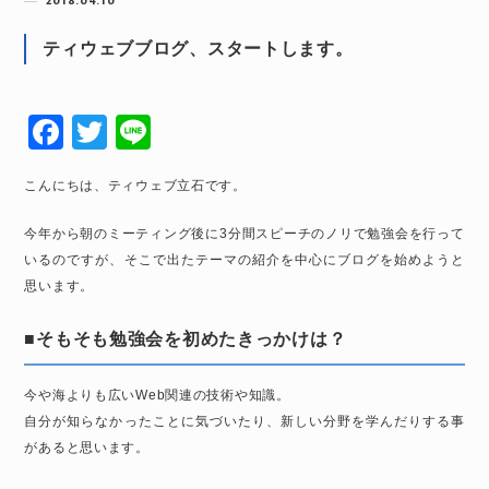
2018.04.10
ティウェブブログ、スタートします。
F
T
Li
a
wi
n
こんにちは、ティウェブ立石です。
c
tt
e
e
er
今年から朝のミーティング後に3分間スピーチのノリで勉強会を行って
いるのですが、そこで出たテーマの紹介を中心にブログを始めようと
b
思います。
o
o
■そもそも勉強会を初めたきっかけは？
k
今や海よりも広いWeb関連の技術や知識。
自分が知らなかったことに気づいたり、新しい分野を学んだりする事
があると思います。