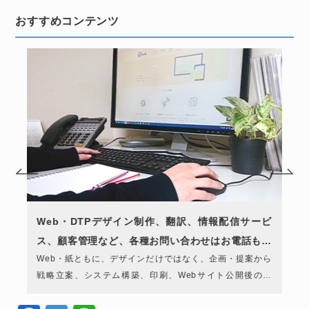
おすすめコンテンツ
写
Web・DTPデザイン制作、翻訳、情報配信サービ
ス、顧客管理など、各種お問い合わせはお電話もし
き
Web・紙ともに、デザインだけではなく、企画・提案から
くは下記のフォームよりお気軽にご相談くださ
』
戦略立案、システム構築、印刷、Webサイト公開後の管
い。...
理・運用、メンテナンスまで、ご要望や課題に合わせて幅
広く対応しています。